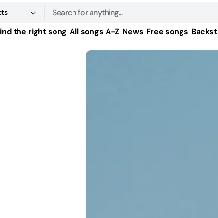
cts
Search
ind the right song
All songs A-Z
News
Free songs
Backst
roducts
s
s
s
s
s
s
s
s