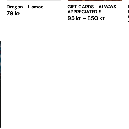
Dragon - Liamoo
GIFT CARDS - ALWAYS
APPRECIATED!!!
Regular
79 kr
Regular
95 kr - 850 kr
price
price