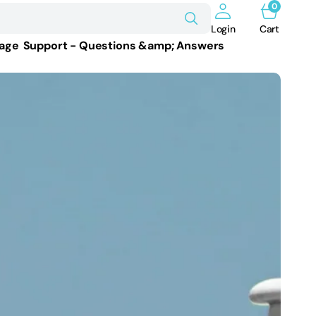
0
0
items
Cart
Login
Cart
age
Support - Questions &amp; Answers