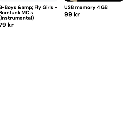
B-Boys &amp; Fly Girls -
USB memory 4 GB
Bomfunk MC's
Regular
99 kr
(Instrumental)
price
Regular
79 kr
price