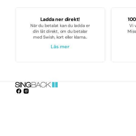
Ladda ner direkt!
100
När du betalat kan du ladda er
Vi 
din låt direkt, om du betalar
Miss
med Swish, kort eller klarna..
Läs mer
Facebook
Instagram
Opens
in
a
new
window.