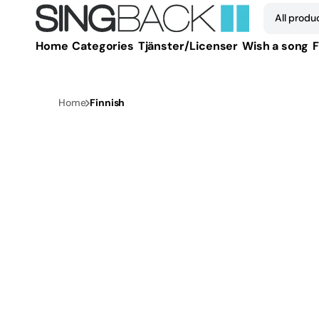
Skip to
All produ
content
Home
Categories
Tjänster/Licenser
Wish a song
F
All p
1950
Home
Finnish
1960
1970
1980
1990
2000
2010
2020