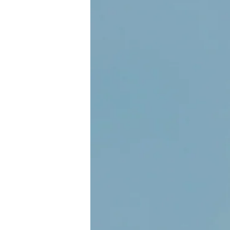
d
eller
seller right now
Selling Norway
 baptism
tmas carols
e band
h
sh
sh