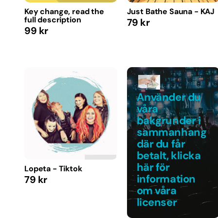
Key change, read the
Just Bathe Sauna - KAJ
full description
Regular
79 kr
Regular
99 kr
price
price
Lopeta
-
Tiktok
Använder du
våra
bakgrunder i
sammanhang
där du får
betalt, klicka
här för
Lopeta - Tiktok
information
Regular
79 kr
om våra
price
licenser