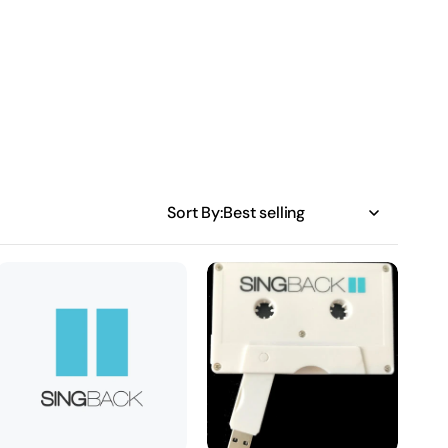
Sort
Sort By:
B-
USB
Boys
memory
&amp;
4
Fly
GB
Girls
-
Bomfunk
MC's
(Instrumental)