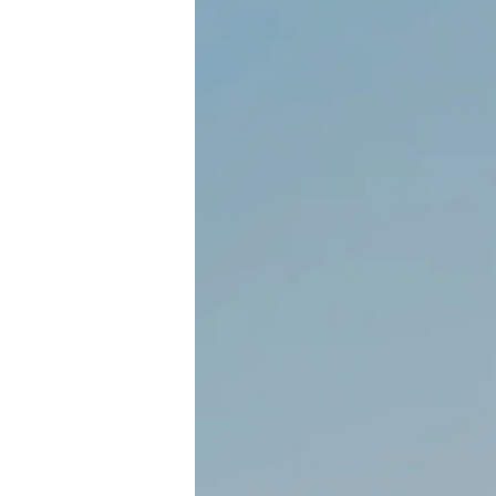
Hip hop
l graduation
ish
tional / Show
ing