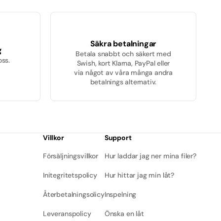
Säkra betalningar
g
Betala snabbt och säkert med
oss.
Swish, kort Klarna, PayPal eller
via något av våra många andra
betalnings alternativ.
Villkor
Support
Försäljningsvillkor
Hur laddar jag ner mina filer?
Initegritetspolicy
Hur hittar jag min låt?
Återbetalningsolicy
Inspelning
Leveranspolicy
Önska en låt