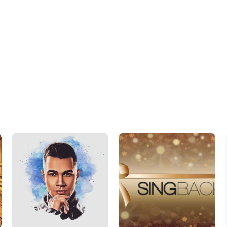
Dragon
GIFT
-
CARDS
Liamoo
-
ALWAYS
APPRECIATED!!!