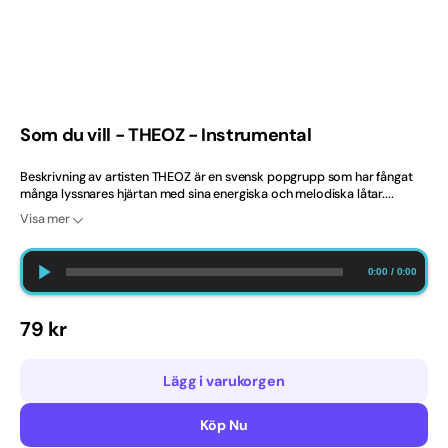
2020-tal
Ballad
Barndop
Som du vill - THEOZ - Instrumental
Best Selling Norway
Beskrivning av artisten THEOZ är en svensk popgrupp som har fångat
många lyssnares hjärtan med sina energiska och melodiska låtar....
Bröllop
Visa mer
Bästsäljare
0:00
/
0:00
Bästsäljare just nu
Ordinarie
79 kr
Dansband
pris
Lägg i varukorgen
Danska
Köp Nu
Engelska