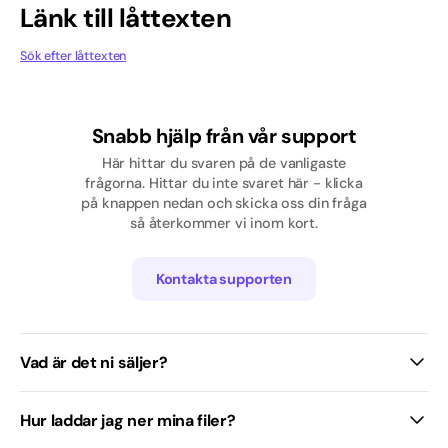
Länk till låttexten
Pop
Sök efter låttexten
Rap/Hip hop
Skolavslutning
Snabb hjälp från vår support
Svenska
Här hittar du svaren på de vanligaste
frågorna. Hittar du inte svaret här - klicka
Tjej
på knappen nedan och skicka oss din fråga
så återkommer vi inom kort.
Traditionell / Visa
Kontakta supporten
Vad är det ni säljer?
Hur laddar jag ner mina filer?