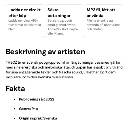
Finska
Ladda ner direkt
Säkra
MP3 fil, lätt att
efter köp
betalningar
använda
Ladda ner dina MP3-
Betala tryggt och
Filerna är enkla att
Hårdrock
filer direkt när köpet är
smidigt med Swish,
använda på både dator
klart.
ApplePay, Kort, PayPal
och telefon.
eller Klarna.
Isländska
Julvisor
Beskrivning av artisten
Kille
THEOZ är en svensk popgrupp som har fångat många lyssnares hjärtan
med sina energiska och melodiska låtar. Gruppen har snabbt blivit känd
Licenser & Tjänster
för sina engagerande texter och fräscha sound, vilket har gjort dem
populära inom den svenska musikscenen.
Melodifestival
Fakta
Musikal
Publiceringsår:
2022
Genre:
Pop
Norska
Originalspråk:
Svenska
Nyheter