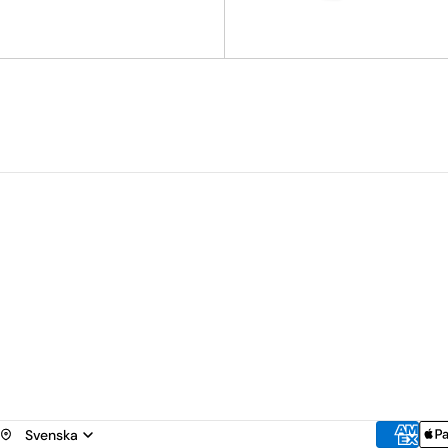
d
dop
Selling Norway
op
äljare
äljare just nu
band
ka
ska
a
Svenska