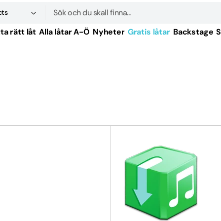
cts
Sök
ta rätt låt
Alla låtar A-Ö
Nyheter
Gratis låtar
Backstage
S
produkter
tal
tal
tal
tal
tal
-tal
tal
-tal