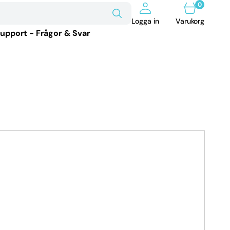
0
0
artiklar
Varukorg
Logga in
Varukorg
upport - Frågor & Svar