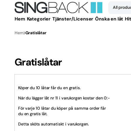
vidare
All produ
till
innehåll
Hem
Kategorier
Tjänster/Licenser
Önska en låt
Hit
Alla 
Hem
Gratislåtar
1950-
1960-
Gratislåtar
1970-
1980-
Köper du 10 låtar får du en gratis.
1990-
När du lägger låt nr 11 i varukorgen kostar den 0:-
2000
För varje 10 låtar du köper på samma order får
du en gratis låt.
2010-
Detta sköts automatiskt i varukorgen.
2020