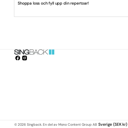
Shoppa loss och fyll upp din repertoar!
Balla
Barn
Best 
Bröll
Bästs
Facebook
Instagram
Öppnas
i
Bästs
ett
nytt
Dans
fönster.
Dans
Engel
Finsk
Sverige (SEK kr)
© 2026
Singback
.
En del av Mono Content Group AB