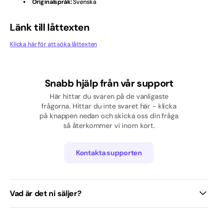
Originalspråk:
Svenska
Pop
Länk till låttexten
Rap/Hip hop
Klicka här för att söka låttexten
Skolavslutning
Svenska
Snabb hjälp från vår support
Här hittar du svaren på de vanligaste
Tjej
frågorna. Hittar du inte svaret här - klicka
på knappen nedan och skicka oss din fråga
Traditionell / Visa
så återkommer vi inom kort.
Kontakta supporten
Vad är det ni säljer?