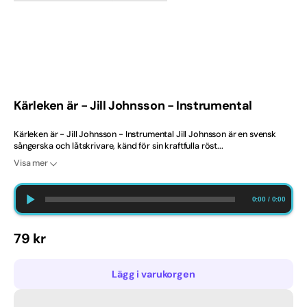
gallerivyn
2020-tal
Ballad
Barndop
Kärleken är - Jill Johnsson - Instrumental
Best Selling Norway
Kärleken är - Jill Johnsson - Instrumental Jill Johnsson är en svensk
sångerska och låtskrivare, känd för sin kraftfulla röst...
Bröllop
Visa mer
Bästsäljare
0:00
/
0:00
Bästsäljare just nu
Ordinarie
79 kr
Dansband
pris
Danska
Lägg i varukorgen
Engelska