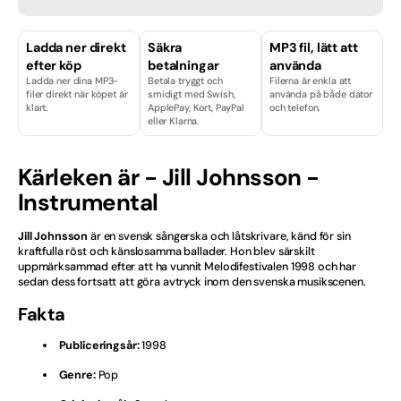
Finska
Ladda ner direkt
Säkra
MP3 fil, lätt att
efter köp
betalningar
använda
Hårdrock
Ladda ner dina MP3-
Betala tryggt och
Filerna är enkla att
filer direkt när köpet är
smidigt med Swish,
använda på både dator
Isländska
klart.
ApplePay, Kort, PayPal
och telefon.
eller Klarna.
Julvisor
Kärleken är - Jill Johnsson -
Kille
Instrumental
Licenser & Tjänster
Jill Johnsson
är en svensk sångerska och låtskrivare, känd för sin
kraftfulla röst och känslosamma ballader. Hon blev särskilt
Melodifestival
uppmärksammad efter att ha vunnit Melodifestivalen 1998 och har
sedan dess fortsatt att göra avtryck inom den svenska musikscenen.
Musikal
Fakta
Norska
Publiceringsår:
1998
Genre:
Pop
Nyheter