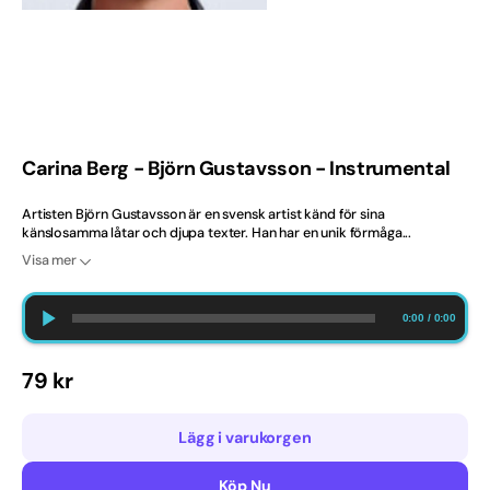
gallerivyn
2020-tal
Ballad
Barndop
Carina Berg - Björn Gustavsson - Instrumental
Best Selling Norway
Artisten Björn Gustavsson är en svensk artist känd för sina
känslosamma låtar och djupa texter. Han har en unik förmåga...
Bröllop
Visa mer
Bästsäljare
0:00
/
0:00
Bästsäljare just nu
Ordinarie
79 kr
Dansband
pris
Danska
Lägg i varukorgen
Engelska
Köp Nu