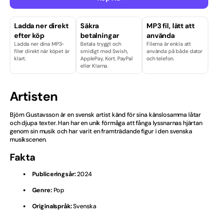
Finska
Ladda ner direkt
Säkra
MP3 fil, lätt att
efter köp
betalningar
använda
Hårdrock
Ladda ner dina MP3-
Betala tryggt och
Filerna är enkla att
filer direkt när köpet är
smidigt med Swish,
använda på både dator
Isländska
klart.
ApplePay, Kort, PayPal
och telefon.
eller Klarna.
Julvisor
Artisten
Kille
Björn Gustavsson är en svensk artist känd för sina känslosamma låtar
Licenser & Tjänster
och djupa texter. Han har en unik förmåga att fånga lyssnarnas hjärtan
genom sin musik och har varit en framträdande figur i den svenska
musikscenen.
Melodifestival
Fakta
Musikal
Publiceringsår:
2024
Norska
Genre:
Pop
Originalspråk:
Svenska
Nyheter