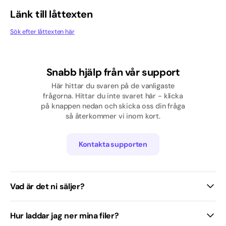
Pop
Länk till låttexten
Sök efter låttexten här
Rap/Hip hop
Skolavslutning
Snabb hjälp från vår support
Svenska
Här hittar du svaren på de vanligaste
frågorna. Hittar du inte svaret här - klicka
Tjej
på knappen nedan och skicka oss din fråga
så återkommer vi inom kort.
Traditionell / Visa
Kontakta supporten
Vad är det ni säljer?
Hur laddar jag ner mina filer?