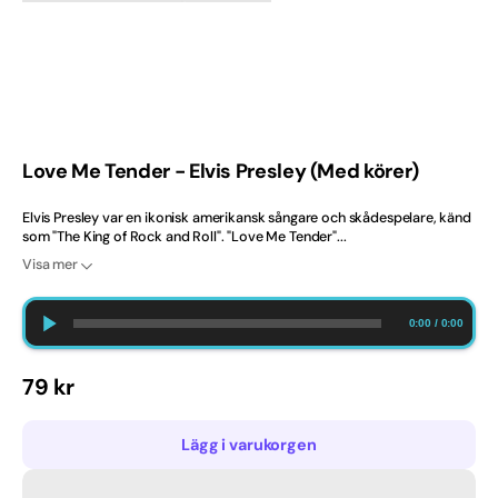
gallerivyn
2020-tal
Ballad
Barndop
Love Me Tender - Elvis Presley (Med körer)
Best Selling Norway
Elvis Presley var en ikonisk amerikansk sångare och skådespelare, känd
som "The King of Rock and Roll". "Love Me Tender"...
Bröllop
Visa mer
Bästsäljare
0:00
/
0:00
Bästsäljare just nu
Ordinarie
79 kr
Dansband
pris
Danska
Lägg i varukorgen
Engelska