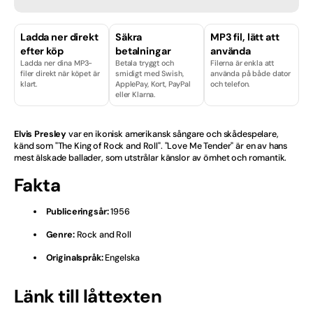
Finska
Ladda ner direkt
Säkra
MP3 fil, lätt att
efter köp
betalningar
använda
Hårdrock
Ladda ner dina MP3-
Betala tryggt och
Filerna är enkla att
filer direkt när köpet är
smidigt med Swish,
använda på både dator
Isländska
klart.
ApplePay, Kort, PayPal
och telefon.
eller Klarna.
Julvisor
Elvis Presley
var en ikonisk amerikansk sångare och skådespelare,
Kille
känd som "The King of Rock and Roll". "Love Me Tender" är en av hans
mest älskade ballader, som utstrålar känslor av ömhet och romantik.
Licenser & Tjänster
Fakta
Melodifestival
Publiceringsår:
1956
Genre:
Rock and Roll
Musikal
Originalspråk:
Engelska
Norska
Länk till låttexten
Nyheter