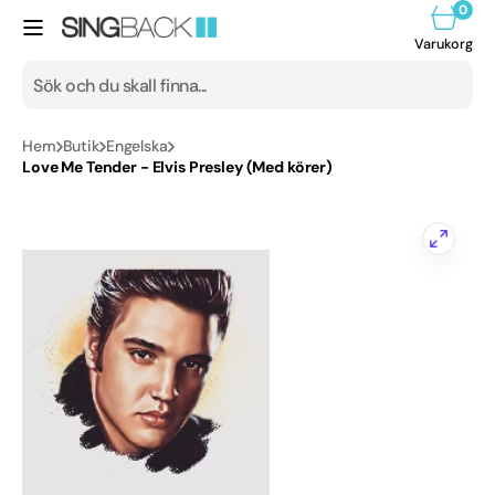
0
vidare
0
artik
till
Varuk
Varukorg
innehåll
Sök
Hem
Butik
Engelska
Alla produkter
Love Me Tender - Elvis Presley (Med körer)
1950-tal
1960-tal
1970-tal
1980-tal
1990-tal
Öppna
2000-tal
media
1
i
2010-tal