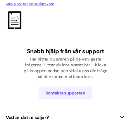
Klicka här för att se låttexten
Pop
Rap/Hip hop
Skolavslutning
Svenska
Snabb hjälp från vår support
Tjej
Här hittar du svaren på de vanligaste
frågorna. Hittar du inte svaret här - klicka
på knappen nedan och skicka oss din fråga
Traditionell / Visa
så återkommer vi inom kort.
Kontakta supporten
Vad är det ni säljer?