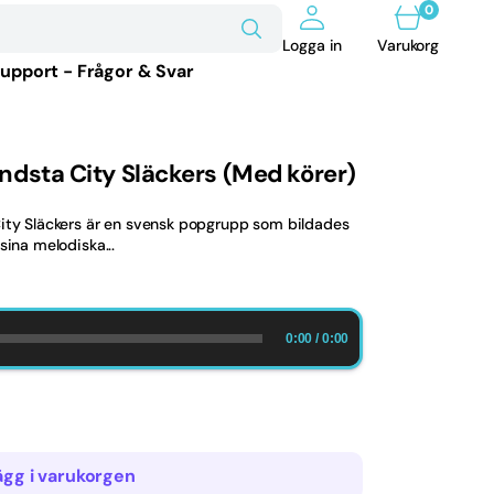
0
0
artiklar
Varukorg
Logga in
Varukorg
upport - Frågor & Svar
ndsta City Släckers (Med körer)
City Släckers är en svensk popgrupp som bildades
sina melodiska...
0:00
/
0:00
ägg i varukorgen