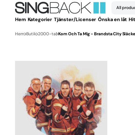
vidare
All produ
till
innehåll
Hem
Kategorier
Tjänster/Licenser
Önska en låt
Hit
Alla 
Hem
Butik
2000-tal
Kom Och Ta Mig - Brandsta City Släcke
1950-
1960-
1970-
1980-
1990-
2000
2010-
Öppna
2020
media