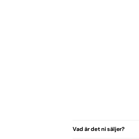
ock
dska
or
ser & Tjänster
ifestival
al
a
ter
Vad är det ni säljer?