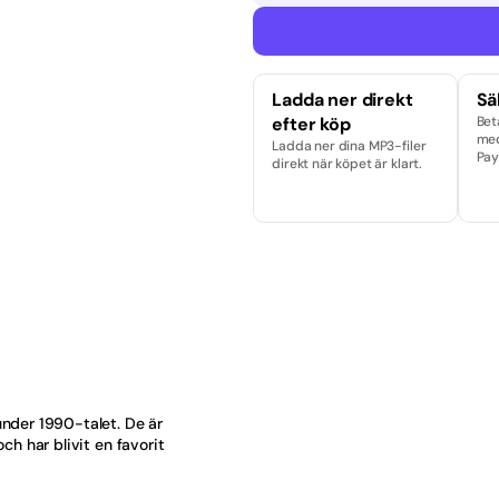
d
dop
Ladda ner direkt
Sä
efter köp
Bet
Selling Norway
med
Ladda ner dina MP3-filer
Pay
direkt när köpet är klart.
op
äljare
äljare just nu
band
ka
nder 1990-talet. De är
ska
h har blivit en favorit
a