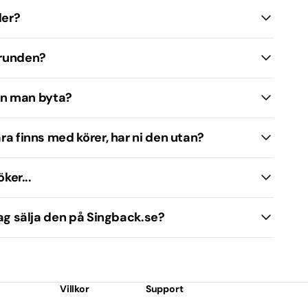
ler?
grunden?
kan man byta?
ra finns med körer, har ni den utan?
ker...
jag sälja den på Singback.se?
Villkor
Support