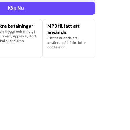
Köp Nu
kra betalningar
MP3 fil, lätt att
ala tryggt och smidigt
använda
 Swish, ApplePay, Kort,
Filerna är enkla att
Pal eller Klarna.
använda på både dator
och telefon.