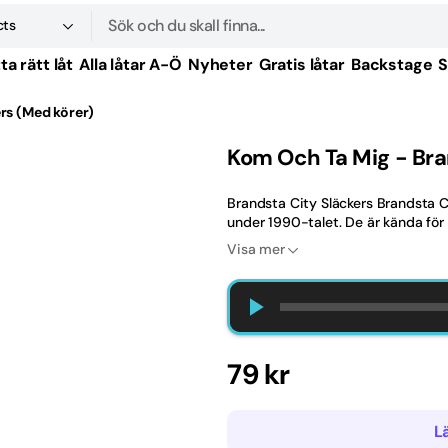
cts
Sök
ta rätt låt
Alla låtar A-Ö
Nyheter
Gratis låtar
Backstage
S
produkter
rs (Med körer)
tal
Kom Och Ta Mig - Bra
tal
Brandsta City Släckers Brandsta 
tal
under 1990-talet. De är kända för 
Visa mer
tal
tal
-tal
Ordinarie
79 kr
tal
pris
L
-tal