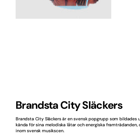
1
i
Balla
gallerivyn
Barn
Best 
Bröll
Bästs
Bästs
Dans
Brandsta City Släckers
Dans
Brandsta City Släckers är en svensk popgrupp som bildades u
Engel
kända för sina melodiska låtar och energiska framträdanden, oc
inom svensk musikscen.
Finsk