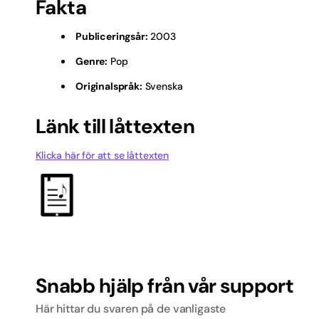
Fakta
Hårdr
Publiceringsår:
2003
Islän
Genre:
Pop
Julvis
Originalspråk:
Svenska
Kille
Länk till låttexten
Licen
Klicka här för att se låttexten
Melod
Musik
Norsk
Nyhe
Snabb hjälp från vår support
Pop
Här hittar du svaren på de vanligaste