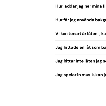
Hip hop
Hur laddar jag ner mina fi
vslutning
Hur får jag använda bak
ska
VIlken tonart är låten i, 
ionell / Visa
Jag hittade en låt som ba
Jag hittar inte låten jag sö
Jag spelar in musik, kan 