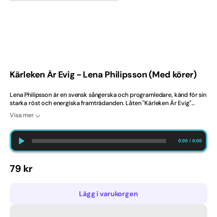
gallerivyn
2020-tal
Ballad
Barndop
Kärleken Är Evig - Lena Philipsson (Med körer)
Best Selling Norway
Lena Philipsson är en svensk sångerska och programledare, känd för sin
starka röst och energiska framträdanden. Låten "Kärleken Är Evig"...
Bröllop
Visa mer
Bästsäljare
0:00
/
0:00
Bästsäljare just nu
Ordinarie
79 kr
Dansband
pris
Danska
Lägg i varukorgen
Engelska