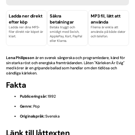
Finska
Ladda ner direkt
Säkra
MP3 fil, lätt att
efter köp
betalningar
använda
Hårdrock
Ladda ner dina MP3-
Betala tryggt och
Filerna är enkla att
filer direkt när köpet är
smidigt med Swish,
använda på både dator
Isländska
klart.
ApplePay, Kort, PayPal
och telefon.
eller Klarna.
Julvisor
Lena Philipsson
är en svensk sångerska och programledare, känd för
Kille
sin starka röst och energiska framträdanden. Låten "Kärleken Är Evig"
med körer är en gripande ballad som handlar om den tidlösa och
oändliga kärleken.
Licenser & Tjänster
Fakta
Melodifestival
Publiceringsår:
1992
Musikal
Genre:
Pop
Norska
Originalspråk:
Svenska
Nyheter
Länk till låttexten