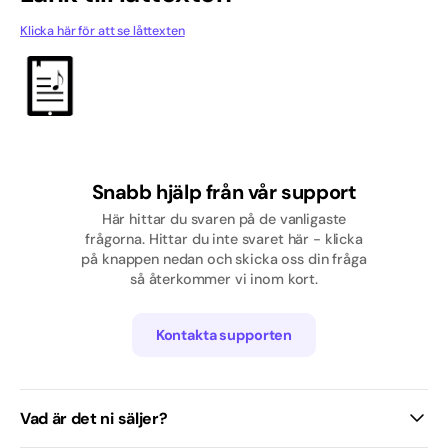
Pop
Klicka här för att se låttexten
Rap/Hip hop
Skolavslutning
Svenska
Snabb hjälp från vår support
Tjej
Här hittar du svaren på de vanligaste
frågorna. Hittar du inte svaret här - klicka
Traditionell / Visa
på knappen nedan och skicka oss din fråga
så återkommer vi inom kort.
Kontakta supporten
Vad är det ni säljer?