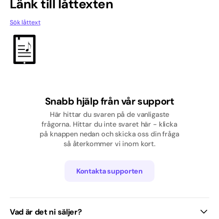
Länk till låttexten
Pop
Sök låttext
Rap/Hip hop
Skolavslutning
Svenska
Tjej
Snabb hjälp från vår support
Här hittar du svaren på de vanligaste
Traditionell / Visa
frågorna. Hittar du inte svaret här - klicka
på knappen nedan och skicka oss din fråga
så återkommer vi inom kort.
Kontakta supporten
Vad är det ni säljer?