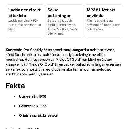
Finska
Ladda ner direkt
Säkra
MP3 fil, lätt att
efter köp
betalningar
använda
Ladda ner dina MP3-
Betala tryggt och
Filerna är enkla att
Hårdrock
filer direkt när köpet är
smidigt med Swish,
använda på både dator
klart.
ApplePay, Kort, PayPal
och telefon.
eller Klarna.
Isländska
Julvisor
Konstnär:
Eva Cassidy är en amerikansk sångerska och låtskrivare,
känd för sin unika röst och känslomässiga tolkningar av olika
Kille
musikstilar. Hennes version av "Fields Of Gold" har blivit en älskad
klassiker. Låt: "Fields Of Gold" är en vacker ballad som fångar essensen
av kärlek och nostalgi, med djupa lyriska teman och en melodisk
Licenser & Tjänster
struktur som berör lyssnaren.
Fakta
Melodifestival
Utgiven år:
1998
Musikal
Genre:
Folk, Pop
Norska
Originalspråk:
Engelska
Nyheter