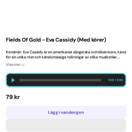
2020-tal
Ballad
Barndop
Fields Of Gold - Eva Cassidy (Med körer)
Best Selling Norway
Konstnär: Eva Cassidy är en amerikansk sångerska och låtskrivare, känd
för sin unika röst och känslomässiga tolkningar av olika musikstilar....
Bröllop
Visa mer
Bästsäljare
0:00
/
0:00
Bästsäljare just nu
Ordinarie
79 kr
Dansband
pris
Lägg i varukorgen
Danska
Engelska