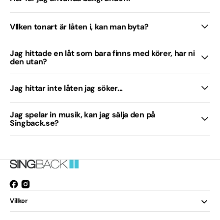
VIlken tonart är låten i, kan man byta?
Jag hittade en låt som bara finns med körer, har ni
den utan?
Jag hittar inte låten jag söker...
Jag spelar in musik, kan jag sälja den på
Singback.se?
Facebook
Instagram
Öppnas
Villkor
i
ett