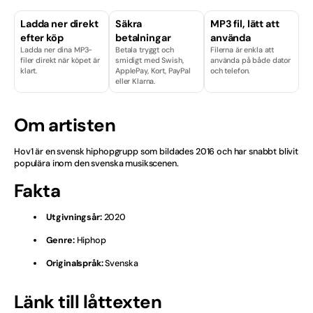
Finska
Ladda ner direkt
Säkra
MP3 fil, lätt att
efter köp
betalningar
använda
Ladda ner dina MP3-
Betala tryggt och
Filerna är enkla att
Hårdrock
filer direkt när köpet är
smidigt med Swish,
använda på både dator
klart.
ApplePay, Kort, PayPal
och telefon.
eller Klarna.
Isländska
Julvisor
Om artisten
Kille
Hov1 är en svensk hiphopgrupp som bildades 2016 och har snabbt blivit
populära inom den svenska musikscenen.
Licenser & Tjänster
Fakta
Melodifestival
Utgivningsår:
2020
Musikal
Genre:
Hiphop
Originalspråk:
Svenska
Norska
Länk till låttexten
Nyheter