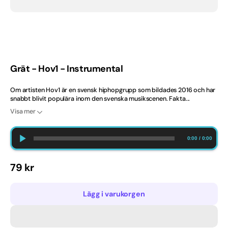
2020-tal
Ballad
Barndop
Grät - Hov1 - Instrumental
Best Selling Norway
Om artisten Hov1 är en svensk hiphopgrupp som bildades 2016 och har
snabbt blivit populära inom den svenska musikscenen. Fakta...
Bröllop
Visa mer
Bästsäljare
0:00
/
0:00
Bästsäljare just nu
Ordinarie
79 kr
Dansband
pris
Lägg i varukorgen
Danska
Engelska