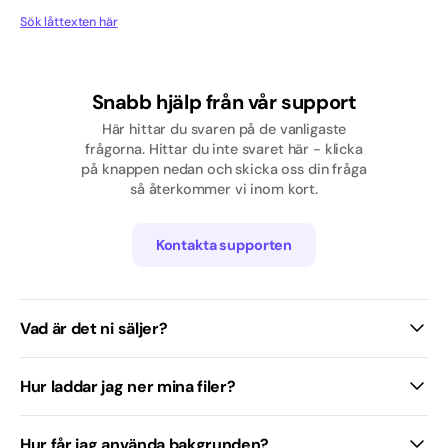
Pop
Sök låttexten här
Rap/Hip hop
Snabb hjälp från vår support
Skolavslutning
Här hittar du svaren på de vanligaste
frågorna. Hittar du inte svaret här - klicka
Svenska
på knappen nedan och skicka oss din fråga
så återkommer vi inom kort.
Tjej
Traditionell / Visa
Kontakta supporten
Vad är det ni säljer?
Hur laddar jag ner mina filer?
Hur får jag använda bakgrunden?