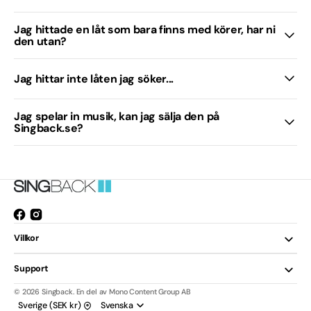
Jag hittade en låt som bara finns med körer, har ni
den utan?
Jag hittar inte låten jag söker...
Jag spelar in musik, kan jag sälja den på
Singback.se?
Facebook
Instagram
Öppnas
Villkor
i
ett
Support
nytt
fönster.
© 2026
Singback
.
En del av Mono Content Group AB
Sverige (SEK kr)
Svenska