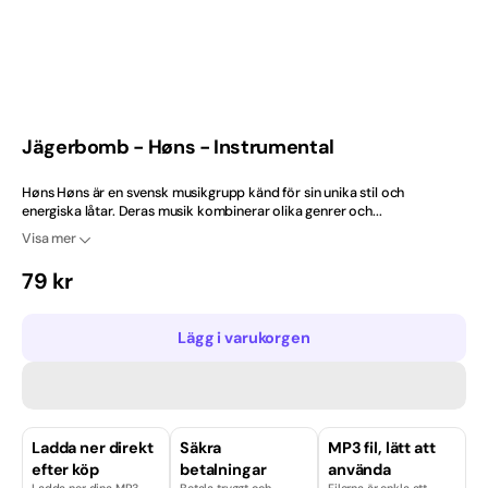
2020-tal
Ballad
Barndop
Jägerbomb - Høns - Instrumental
Best Selling Norway
Høns Høns är en svensk musikgrupp känd för sin unika stil och
energiska låtar. Deras musik kombinerar olika genrer och...
Bröllop
Visa mer
Ordinarie
79 kr
Bästsäljare
pris
Bästsäljare just nu
Lägg i varukorgen
Dansband
Danska
Ladda ner direkt
Säkra
MP3 fil, lätt att
efter köp
betalningar
använda
Engelska