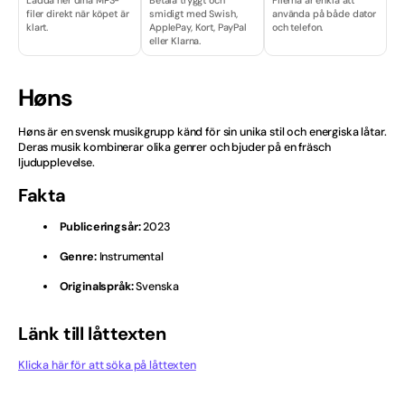
Ladda ner dina MP3-
Betala tryggt och
Filerna är enkla att
filer direkt när köpet är
smidigt med Swish,
använda på både dator
Finska
klart.
ApplePay, Kort, PayPal
och telefon.
eller Klarna.
Hårdrock
Høns
Isländska
Høns är en svensk musikgrupp känd för sin unika stil och energiska låtar.
Julvisor
Deras musik kombinerar olika genrer och bjuder på en fräsch
ljudupplevelse.
Kille
Fakta
Licenser & Tjänster
Publiceringsår:
2023
Genre:
Instrumental
Melodifestival
Originalspråk:
Svenska
Musikal
Länk till låttexten
Norska
Klicka här för att söka på låttexten
Nyheter