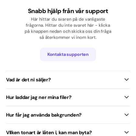
Pop
Snabb hjälp från vår support
Här hittar du svaren på de vanligaste
Rap/Hip hop
frågorna. Hittar du inte svaret här - klicka
på knappen nedan och skicka oss din fråga
Skolavslutning
så återkommer vi inom kort.
Svenska
Kontakta supporten
Tjej
Traditionell / Visa
Vad är det ni säljer?
Hur laddar jag ner mina filer?
Hur får jag använda bakgrunden?
VIlken tonart är låten i, kan man byta?