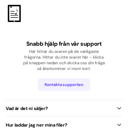
Pop
Rap/Hip hop
Skolavslutning
Snabb hjälp från vår support
Svenska
Här hittar du svaren på de vanligaste
Tjej
frågorna. Hittar du inte svaret här - klicka
på knappen nedan och skicka oss din fråga
så återkommer vi inom kort.
Traditionell / Visa
Kontakta supporten
Vad är det ni säljer?
Hur laddar jag ner mina filer?