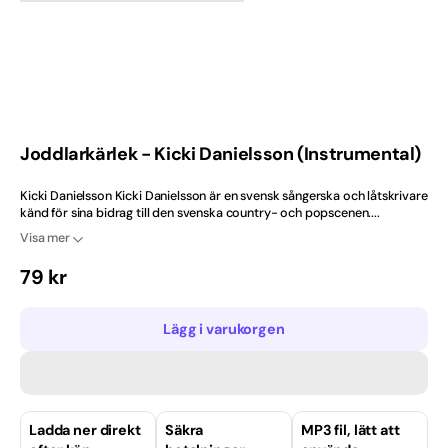
gallerivyn
2020-tal
Ballad
Barndop
Joddlarkärlek - Kicki Danielsson (Instrumental)
Best Selling Norway
Kicki Danielsson Kicki Danielsson är en svensk sångerska och låtskrivare
känd för sina bidrag till den svenska country- och popscenen....
Bröllop
Visa mer
Bästsäljare
Ordinarie
79 kr
pris
Bästsäljare just nu
Lägg i varukorgen
Dansband
Danska
Ladda ner direkt
Säkra
MP3 fil, lätt att
Engelska