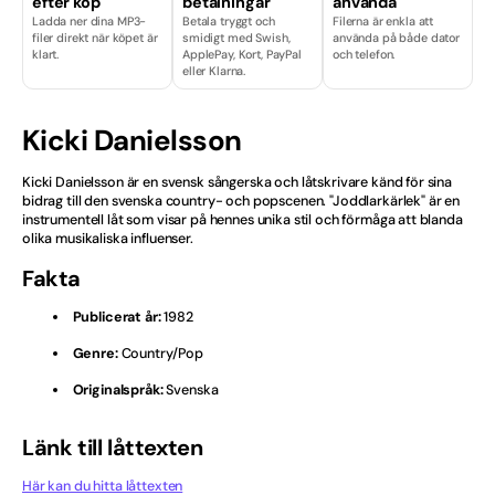
efter köp
betalningar
använda
Ladda ner dina MP3-
Betala tryggt och
Filerna är enkla att
Finska
filer direkt när köpet är
smidigt med Swish,
använda på både dator
klart.
ApplePay, Kort, PayPal
och telefon.
eller Klarna.
Hårdrock
Isländska
Kicki Danielsson
Julvisor
Kicki Danielsson är en svensk sångerska och låtskrivare känd för sina
bidrag till den svenska country- och popscenen. "Joddlarkärlek" är en
instrumentell låt som visar på hennes unika stil och förmåga att blanda
Kille
olika musikaliska influenser.
Fakta
Licenser & Tjänster
Publicerat år:
1982
Melodifestival
Genre:
Country/Pop
Musikal
Originalspråk:
Svenska
Norska
Länk till låttexten
Nyheter
Här kan du hitta låttexten