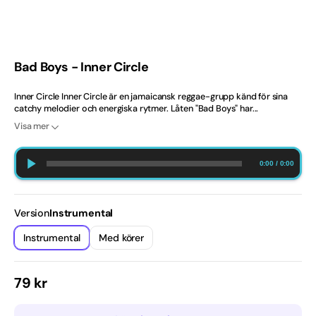
Finska
Hårdrock
Bad Boys - Inner Circle
Isländska
Inner Circle Inner Circle är en jamaicansk reggae-grupp känd för sina
catchy melodier och energiska rytmer. Låten "Bad Boys" har...
Julvisor
Visa mer
Kille
0:00
/
0:00
Licenser & Tjänster
Melodifestival
Version
Instrumental
Instrumental
Med körer
Musikal
Slutsäld
Slutsäld
eller
eller
Norska
otillgänglig
otillgänglig
Ordinarie
79 kr
pris
Nyheter