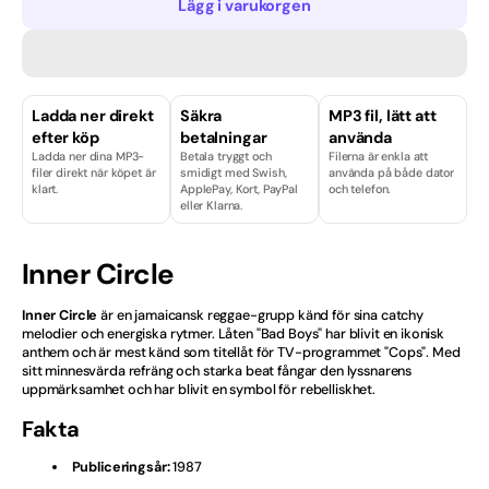
Lägg i varukorgen
Pop
Rap/Hip hop
Ladda ner direkt
Säkra
MP3 fil, lätt att
Skolavslutning
efter köp
betalningar
använda
Ladda ner dina MP3-
Betala tryggt och
Filerna är enkla att
Svenska
filer direkt när köpet är
smidigt med Swish,
använda på både dator
klart.
ApplePay, Kort, PayPal
och telefon.
eller Klarna.
Tjej
Traditionell / Visa
Inner Circle
Inner Circle
är en jamaicansk reggae-grupp känd för sina catchy
melodier och energiska rytmer. Låten "Bad Boys" har blivit en ikonisk
anthem och är mest känd som titellåt för TV-programmet "Cops". Med
sitt minnesvärda refräng och starka beat fångar den lyssnarens
uppmärksamhet och har blivit en symbol för rebelliskhet.
Fakta
Publiceringsår:
1987