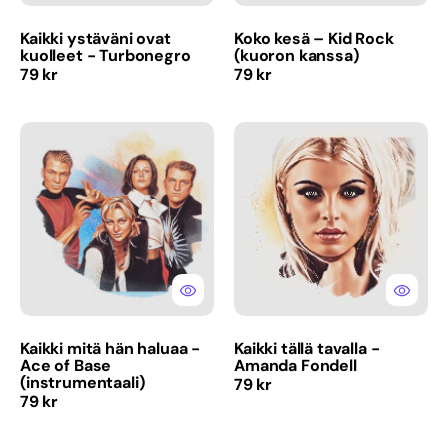
Kaikki ystäväni ovat
Koko kesä – Kid Rock
kuolleet - Turbonegro
(kuoron kanssa)
Normaalihinta
Normaalihinta
79 kr
79 kr
Kaikki
Kaikki
mitä
tällä
hän
tavalla
haluaa
-
-
Amanda
Ace
Fondell
of
Base
(instrumentaali)
Kaikki mitä hän haluaa -
Kaikki tällä tavalla -
Ace of Base
Amanda Fondell
(instrumentaali)
Normaalihinta
79 kr
Normaalihinta
79 kr