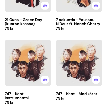
Cherry
21 Guns - Green Day
7 sekuntia - Youssou
(kuoron kanssa)
N'Dour ft. Neneh Cherry
Normaalihinta
Normaalihinta
79 kr
79 kr
747
747
-
-
Kent
Kent
-
-
Instrumental
Med
körer
747 - Kent -
747 - Kent - Med körer
Instrumental
Normaalihinta
79 kr
Normaalihinta
79 kr