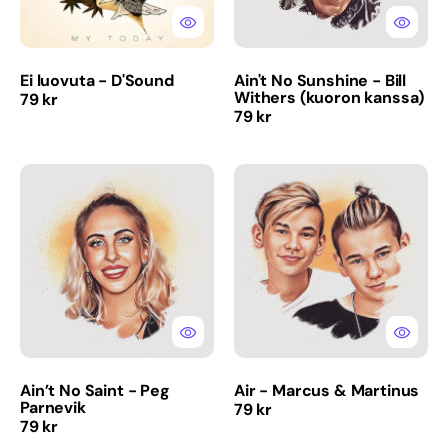
kanssa)
Ei luovuta - D'Sound
Ain't No Sunshine - Bill
Withers (kuoron kanssa)
Normaalihinta
79 kr
Normaalihinta
79 kr
Ain’t
Air
No
-
Saint
Marcus
-
&
Peg
Martinus
Parnevik
Ain’t No Saint - Peg
Air - Marcus & Martinus
Parnevik
Normaalihinta
79 kr
Normaalihinta
79 kr