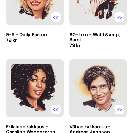
9-5 - Dolly Parton
90-luku - Wahl &amp;
Sami
Normaalihinta
79 kr
Normaalihinta
79 kr
Erilainen
Vähän
rakkaus
rakkautta
-
-
Caroline
Andreas
Wennergren
Johnson
Erilainen rakkaus -
Vähän rakkautta -
Caroline Wennergren
Andreas Johnson