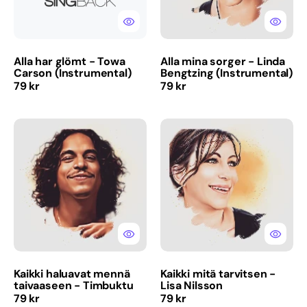
Alla har glömt - Towa
Alla mina sorger - Linda
Carson (Instrumental)
Bengtzing (Instrumental)
Normaalihinta
Normaalihinta
79 kr
79 kr
Kaikki
Kaikki
haluavat
mitä
mennä
tarvitsen
taivaaseen
-
-
Lisa
Timbuktu
Nilsson
Kaikki haluavat mennä
Kaikki mitä tarvitsen -
taivaaseen - Timbuktu
Lisa Nilsson
Normaalihinta
Normaalihinta
79 kr
79 kr