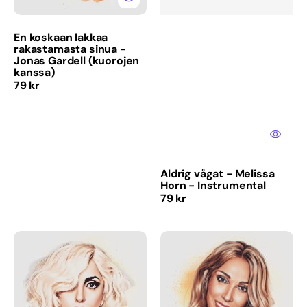
kanssa)
En koskaan lakkaa
rakastamasta sinua -
Jonas Gardell (kuorojen
kanssa)
Normaalihinta
79 kr
Aldrig vågat - Melissa
Horn - Instrumental
Normaalihinta
79 kr
Alejandro
Kaikki
-
itse
Lady
-
GaGa
Celine
(kuoron
Dion
kanssa)
(instrumentaali)