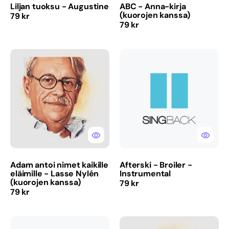
Liljan tuoksu - Augustine
ABC - Anna-kirja
(kuorojen kanssa)
Normaalihinta
79 kr
Normaalihinta
79 kr
Adam
Afterski
antoi
-
nimet
Broiler
kaikille
-
eläimille
Instrumental
-
Lasse
Nylén
(kuorojen
kanssa)
Adam antoi nimet kaikille
Afterski - Broiler -
eläimille - Lasse Nylén
Instrumental
(kuorojen kanssa)
Normaalihinta
79 kr
Normaalihinta
79 kr
Afterski
Aicha