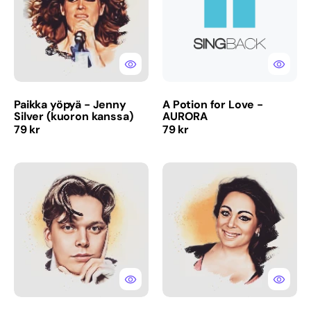
Silver
-
(kuoron
AURORA
kanssa)
Paikka yöpyä - Jenny
A Potion for Love -
Silver (kuoron kanssa)
AURORA
Normaalihinta
Normaalihinta
79 kr
79 kr
Liljan
ABC
tuoksu
-
-
Anna-
Augustine
kirja
(kuorojen
kanssa)