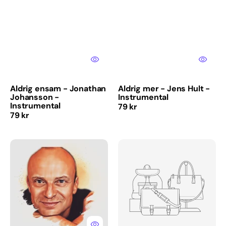
Aldrig ensam - Jonathan
Aldrig mer - Jens Hult -
Johansson -
Instrumental
Instrumental
Normaalihinta
79 kr
Normaalihinta
79 kr
En
Aldrig
koskaan
vågat
lakkaa
-
rakastamasta
Melissa
sinua
Horn
-
-
Jonas
Instrumental
Gardell
(kuorojen