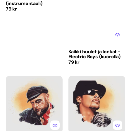
(instrumentaali)
Normaalihinta
79 kr
Kaikki huulet ja lonkat -
Electric Boys (kuorolla)
Normaalihinta
79 kr
Kaikki
Koko
ystäväni
kesä
ovat
–
kuolleet
Kid
-
Rock
Turbonegro
(kuoron
kanssa)