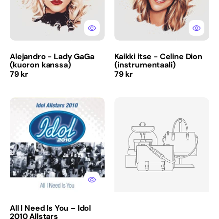
Alejandro - Lady GaGa
Kaikki itse - Celine Dion
(kuoron kanssa)
(instrumentaali)
Normaalihinta
Normaalihinta
79 kr
79 kr
All
Kaikki
I
huulet
Need
ja
Is
lonkat
You
-
–
Electric
Idol
Boys
2010
(kuorolla)
Allstars
(instrumentaali)
All I Need Is You – Idol
2010 Allstars