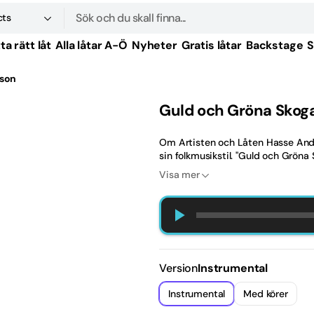
cts
Sök
ta rätt låt
Alla låtar A-Ö
Nyheter
Gratis låtar
Backstage
S
produkter
sson
tal
Guld och Gröna Skog
tal
Om Artisten och Låten Hasse Ander
tal
sin folkmusikstil. "Guld och Gröna S
Visa mer
tal
tal
-tal
Version
Instrumental
tal
Instrumental
Med körer
Slutsäld
Slutsäld
-tal
eller
eller