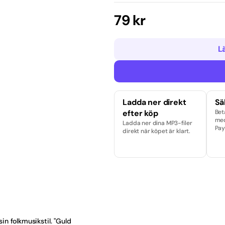
otillgänglig
otillgänglig
d
Ordinarie
79 kr
pris
dop
L
Selling Norway
op
Ladda ner direkt
Sä
äljare
efter köp
Bet
med
Ladda ner dina MP3-filer
äljare just nu
Pay
direkt när köpet är klart.
band
ka
ska
a
in folkmusikstil. "Guld