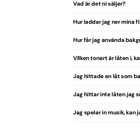
Vad är det ni säljer?
Hip hop
vslutning
Hur laddar jag ner mina fi
ska
Hur får jag använda bak
VIlken tonart är låten i, 
ionell / Visa
Jag hittade en låt som ba
Jag hittar inte låten jag sö
Jag spelar in musik, kan 