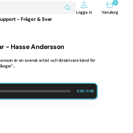
0
0
artiklar
Varukorg
Logga in
Varukorg
upport - Frågor & Svar
ar - Hasse Andersson
sson är en svensk artist och låtskrivare känd för
kogar"...
0:00
/
0:00