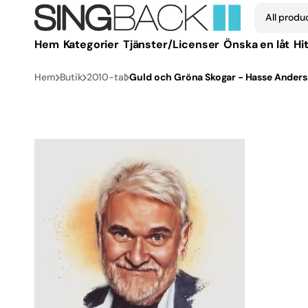
vidare
All produ
till
innehåll
Hem
Kategorier
Tjänster/Licenser
Önska en låt
Hit
Alla 
Hem
Butik
2010-tal
Guld och Gröna Skogar - Hasse Ander
1950-
1960-
1970-
1980-
1990-
2000
2010-
Öppna
2020
media