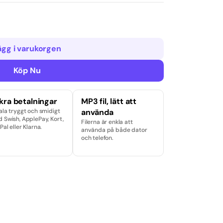
ägg i varukorgen
Köp Nu
kra betalningar
MP3 fil, lätt att
ala tryggt och smidigt
använda
 Swish, ApplePay, Kort,
Filerna är enkla att
Pal eller Klarna.
använda på både dator
och telefon.