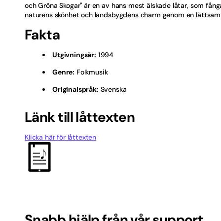
och Gröna Skogar" är en av hans mest älskade låtar, som fån
Hårdr
naturens skönhet och landsbygdens charm genom en lättsam 
Fakta
Islän
Julvis
Utgivningsår:
1994
Genre:
Folkmusik
Kille
Originalspråk:
Svenska
Licen
Länk till låttexten
Melod
Klicka här för låttexten
Musik
Norsk
Nyhe
Pop
Snabb hjälp från vår support