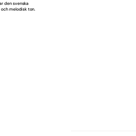
gar den svenska
ock
och melodisk ton.
dska
or
ser & Tjänster
ifestival
al
a
ter