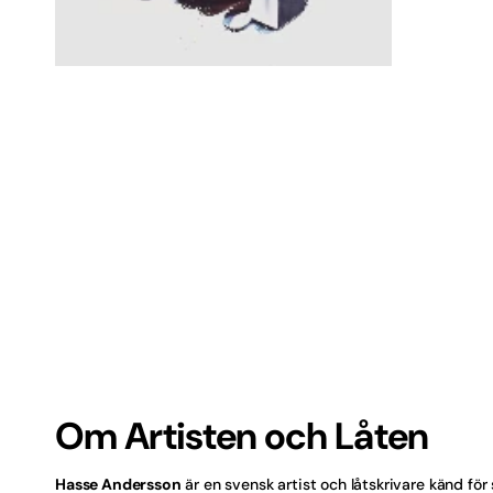
1
i
Balla
gallerivyn
Barn
Best 
Bröll
Bästs
Bästs
Dans
Dans
Engel
Om Artisten och Låten
Finsk
Hasse Andersson
är en svensk artist och låtskrivare känd för s