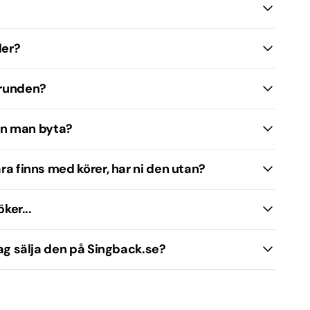
ler?
grunden?
kan man byta?
ra finns med körer, har ni den utan?
ker...
jag sälja den på Singback.se?